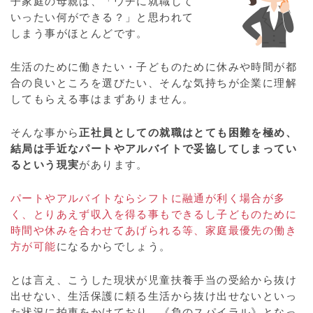
子家庭の母親は、「ウチに就職して
いったい何ができる？」と思われて
しまう事がほとんどです。
生活のために働きたい・子どものために休みや時間が都
合の良いところを選びたい、そんな気持ちが企業に理解
してもらえる事はまずありません。
そんな事から
正社員としての就職はとても困難を極め、
結局は手近なパートやアルバイトで妥協してしまってい
るという現実
があります。
パートやアルバイトならシフトに融通が利く場合が多
く、とりあえず収入を得る事もできるし子どものために
時間や休みを合わせてあげられる等、家庭最優先の働き
方が可能
になるからでしょう。
とは言え、こうした現状が児童扶養手当の受給から抜け
出せない、生活保護に頼る生活から抜け出せないといっ
た状況に拍車をかけており、《負のスパイラル》となっ