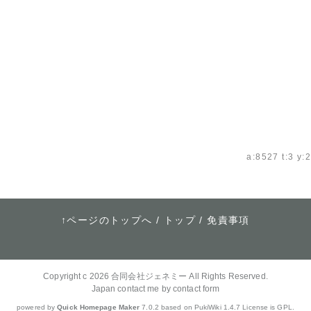
a:8527 t:3 y:2
↑ページのトップへ
/
トップ
/
免責事項
Copyright c 2026
合同会社ジェネミー
All Rights Reserved.
Japan contact me by contact form
powered by
Quick Homepage Maker
7.0.2 based on PukiWiki 1.4.7 License is GPL.